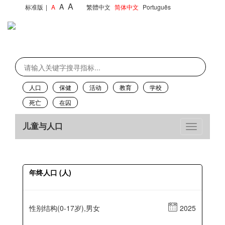
A
A
标准版
|
A
繁體中文
简体中文
Português
人口
保健
活动
教育
学校
死亡
在囚
儿童与人口
年终人口 (人)
性别结构(0-17岁),男女
2025