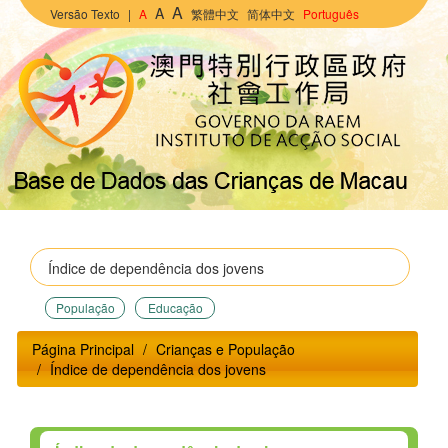
A
A
Versão Texto
|
A
繁體中文
简体中文
Português
População
Educação
Página Principal
Crianças e População
Índice de dependência dos jovens