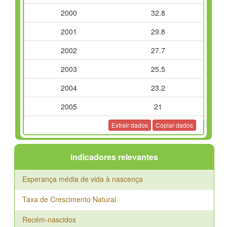
2000
32.8
2001
29.8
2002
27.7
2003
25.5
2004
23.2
2005
21
2006
18.9
Extrair dados
Copiar dados
2007
17.2
indicadores relevantes
2008
16.2
Esperança média de vida à nascença
2009
16.2
Taxa de Crescimento Natural
2010
15.4
2011
14.7
Recém-nascidos