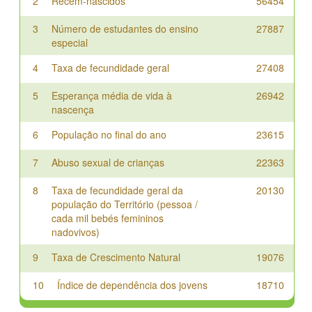
2
Recém-nascidos
56454
2024
17.1
3
Número de estudantes do ensino
27887
2025
16
especial
4
Taxa de fecundidade geral
27408
5
Esperança média de vida à
26942
nascença
6
População no final do ano
23615
7
Abuso sexual de crianças
22363
8
Taxa de fecundidade geral da
20130
população do Território (pessoa /
cada mil bebés femininos
nadovivos)
9
Taxa de Crescimento Natural
19076
10
Índice de dependência dos jovens
18710