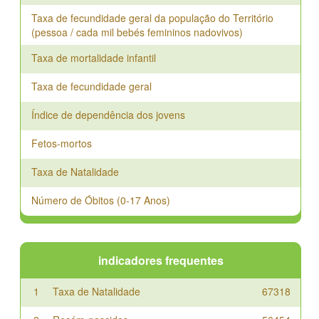
2012
14.3
Taxa de fecundidade geral da população do Território
(pessoa / cada mil bebés femininos nadovivos)
2013
14
Taxa de mortalidade infantil
2014
14.2
Taxa de fecundidade geral
2015
15
Índice de dependência dos jovens
2016
16
Fetos-mortos
2017
16.9
Taxa de Natalidade
2018
17.5
2019
18
Número de Óbitos (0-17 Anos)
2020
19
2021
19.9
indicadores frequentes
2022
19.4
1
Taxa de Natalidade
67318
2023
18.1