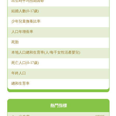
出生時平均預期壽命
2010
2,457
2,657
5,114
2011
2,791
3,061
5,852
結婚人數(0-17歲)
2012
3,421
3,894
7,315
少年兒童撫養比率
2013
3,063
3,508
6,571
人口年增長率
2014
3,510
3,850
7,360
死胎
2015
3,373
3,682
7,055
本地人口總和生育率(人/每千女性活產嬰兒)
2016
3,413
3,733
7,146
死亡人口(0-17歲)
2017
3,147
3,382
6,529
年終人口
2018
2,728
3,197
5,925
總和生育率
2019
2,896
3,083
5,979
2020
2,679
2,866
5,545
熱門指標
2021
2,360
2,666
5,026