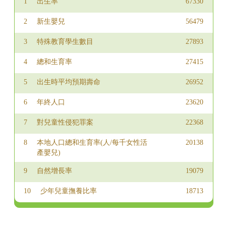
2022
2,030
2,314
4,344
1
出生率
67330
2023
1,807
1,905
3,712
2
新生嬰兒
56479
2024
1,680
1,927
3,607
3
特殊教育學生數目
27893
2025
1,406
1,464
2,870
4
總和生育率
27415
5
出生時平均預期壽命
26952
6
年終人口
23620
7
對兒童性侵犯罪案
22368
8
本地人口總和生育率(人/每千女性活
20138
產嬰兒)
9
自然增長率
19079
10
少年兒童撫養比率
18713