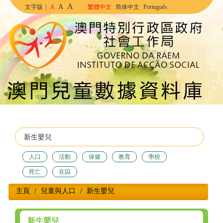
A
A
文字版
|
A
繁體中文
简体中文
Português
人口
活動
保健
教育
學校
死亡
在囚
主頁
兒童與人口
新生嬰兒
新生嬰兒