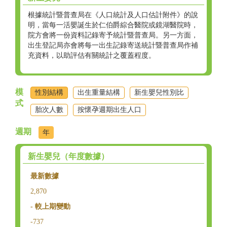
根據統計暨普查局在《人口統計及人口估計附件》的說
明，當每一活嬰誕生於仁伯爵綜合醫院或鏡湖醫院時，
院方會將一份資料記錄寄予統計暨普查局。另一方面，
出生登記局亦會將每一出生記錄寄送統計暨普查局作補
充資料，以助評估有關統計之覆蓋程度。
模
性別結構
出生重量結構
新生嬰兒性別比
式
胎次人數
按懷孕週期出生人口
週期
年
新生嬰兒（年度數據）
最新數據
2,870
- 較上期變動
-737