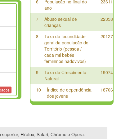
6
População no final do
23611
ano
7
Abuso sexual de
22358
crianças
8
Taxa de fecundidade
20127
geral da população do
Território (pessoa /
cada mil bebés
femininos nadovivos)
9
Taxa de Crescimento
19074
Natural
10
Índice de dependência
18706
 dados
dos jovens
 superior, Firefox, Safari, Chrome e Opera.