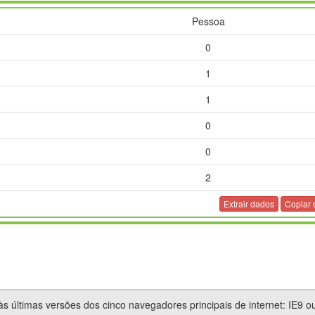
Pessoa
0
1
1
0
0
2
0
Extrair dados
Copiar
1
0
0
 últimas versões dos cinco navegadores principais de internet: IE9 ou
1