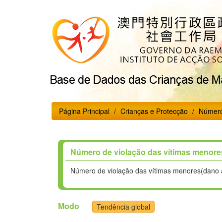
Página Principal
Crianças e Protecção
Número 
Número de violação das vítimas menores(
Número de violação das vítimas menores(dano à 
Modo
Tendência global