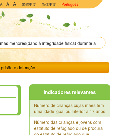
A
A
A
繁體中文
简体中文
Português
 prisão e detenção
indicadores relevantes
Número de crianças cujas mães têm
uma idade igual ou inferior a 17 anos
Número das crianças e jovens com
estatuto de refugiado ou de procura
do estatuto de refugiado que