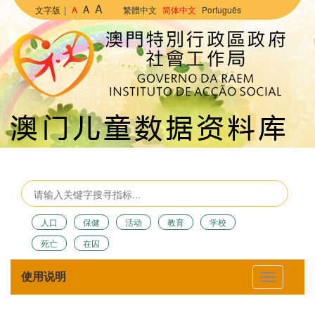
A
A
文字版
|
A
繁體中文
简体中文
Português
人口
保健
活动
教育
学校
死亡
在囚
使用说明