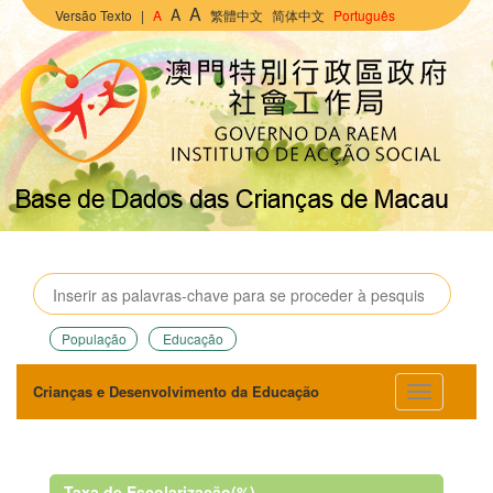
A
A
Versão Texto
|
A
繁體中文
简体中文
Português
População
Educação
Crianças e Desenvolvimento da Educação
Taxa de Escolarização(%)