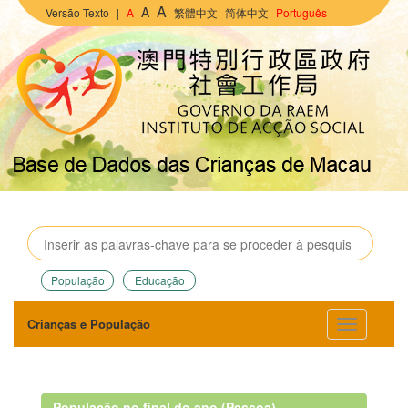
A
A
Versão Texto
|
A
繁體中文
简体中文
Português
População
Educação
Crianças e População
População no final do ano (Pessoa)