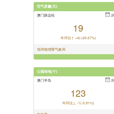
空气质量(天)
澳门路边站
2
19
年环比↑ +4(+26.67%)
地球物理暨气象局
公园绿地(个)
澳门半岛
2
123
年环比↓ -1(-0.81%)