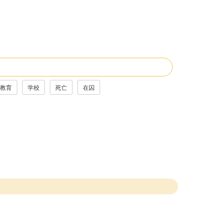
教育
学校
死亡
在囚