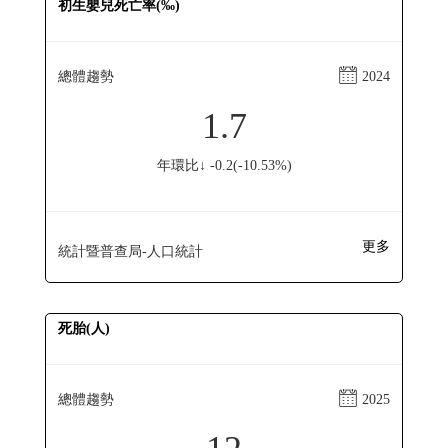
初生嬰兒死亡率(‰)
總體趨勢
2024
1.7
年環比↓ -0.2(-10.53%)
更多
統計暨普查局-人口統計
死胎(人)
總體趨勢
2025