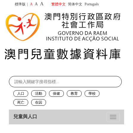
A
A
標準版
|
A
繁體中文
简体中文
Português
人口
活動
保健
教育
學校
死亡
在囚
兒童與人口